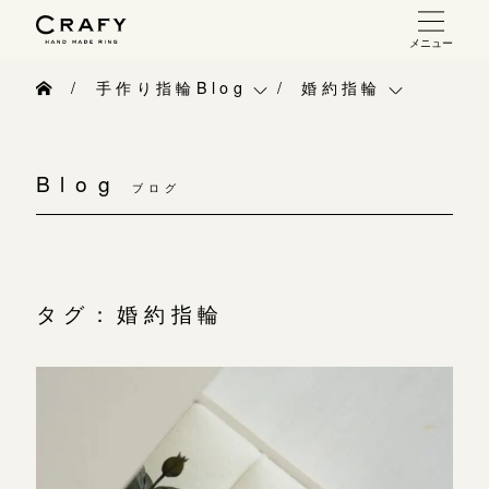
メニュー
手作り 結婚指輪・婚約指輪
手作り指輪Blog
婚約指輪
手作り結婚指輪
手作り指輪Blog
ベビーリング
お問い合わせ（通話料無料）
手作り婚約指輪
Blog
10:00～18:00 /年中無休
ブログ
手作り指輪作品集
お知らせ
指輪制作の流れ
年末年始は除く
お問い合わせ
CRAFY紹介
オーダーメイド 結婚指輪・婚約指輪
お客様インタビュー
手作り結婚指輪
タグ：婚約指輪
こちら
指輪作品集
指輪のハンドメイド・手作り
手作り婚約指輪
インタビュー
目黒本店
CRAFYについて
アニバーサリーリ
来店ご予約
工房一覧
結婚指輪手作り工房のご案内
デザイン
表参道店
来店ご予約