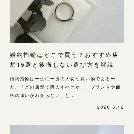
よくあるご質問
金属・素材
目黒本店
アフターケア・保証
吉祥寺店
来店ご予約
表参道店
CRAFYについて
鎌倉店
来店ご予約
吉祥寺店
SNS・ブログ
婚約指輪はどこで買う？おすすめ店
鎌倉店
川越店
来店ご予約
ブログ
舗15選と後悔しない選び方を解説
川越店
その他
婚約指輪は一生に一度の大切な買い物である一
軽井沢店
軽井沢店
来店ご予約
方、「どの店舗で購入すべきか」「ブランドや価
プライバシーポリシー
大阪本店
格の違いがわからない」と…
用語集
大阪本店
来店ご予約
2026.6.12
心斎橋店
京都店
京都店
来店ご予約