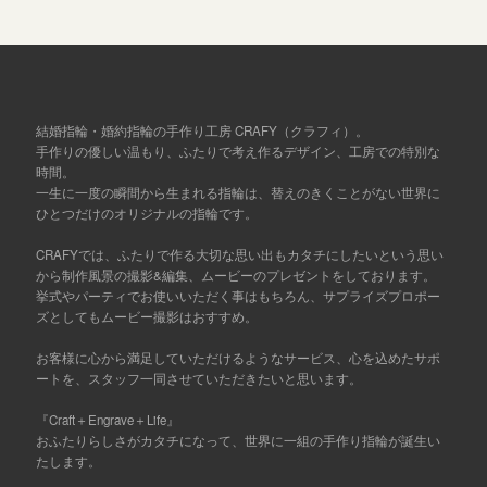
結婚指輪・婚約指輪の手作り工房 CRAFY（クラフィ）。
手作りの優しい温もり、ふたりで考え作るデザイン、工房での特別な
時間。
一生に一度の瞬間から生まれる指輪は、替えのきくことがない世界に
ひとつだけのオリジナルの指輪です。
CRAFYでは、ふたりで作る大切な思い出もカタチにしたいという思い
から制作風景の撮影&編集、ムービーのプレゼントをしております。
挙式やパーティでお使いいただく事はもちろん、サプライズプロポー
ズとしてもムービー撮影はおすすめ。
お客様に心から満足していただけるようなサービス、心を込めたサポ
ートを、スタッフ一同させていただきたいと思います。
『Craft＋Engrave＋Life』
おふたりらしさがカタチになって、世界に一組の手作り指輪が誕生い
たします。