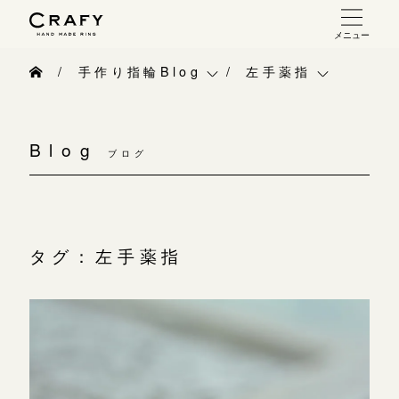
メニュー
手作り 結婚指輪・婚約指輪
手作り指輪Blog
左手薬指
手作り結婚指輪
手作り指輪Blog
ベビーリング
お問い合わせ（通話料無料）
手作り婚約指輪
Blog
10:00～18:00 /年中無休
ブログ
手作り指輪作品集
お知らせ
指輪制作の流れ
年末年始は除く
お問い合わせ
CRAFY紹介
オーダーメイド 結婚指輪・婚約指輪
お客様インタビュー
手作り結婚指輪
タグ：左手薬指
こちら
指輪作品集
指輪のハンドメイド・手作り
手作り婚約指輪
インタビュー
目黒本店
CRAFYについて
アニバーサリーリ
来店ご予約
工房一覧
結婚指輪手作り工房のご案内
デザイン
表参道店
来店ご予約