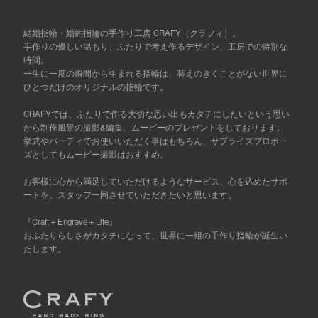
結婚指輪・婚約指輪の手作り工房 CRAFY（クラフィ）。
手作りの優しい温もり、ふたりで考え作るデザイン、工房での特別な
時間。
一生に一度の瞬間から生まれる指輪は、替えのきくことがない世界に
ひとつだけのオリジナルの指輪です。
CRAFYでは、ふたりで作る大切な思い出もカタチにしたいという思い
から制作風景の撮影&編集、ムービーのプレゼントをしております。
挙式やパーティでお使いいただく事はもちろん、サプライズプロポー
ズとしてもムービー撮影はおすすめ。
お客様に心から満足していただけるようなサービス、心を込めたサポ
ートを、スタッフ一同させていただきたいと思います。
『Craft＋Engrave＋Life』
おふたりらしさがカタチになって、世界に一組の手作り指輪が誕生い
たします。