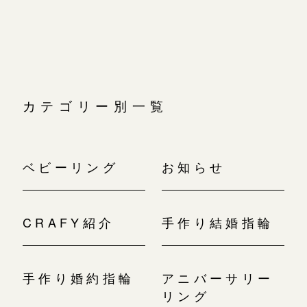
広島店
シ
広島店
ョ
来店ご予約
婚約指輪
ン
結婚指輪
オーダーメイド
ご予約
お客様の声
カテゴリー別一覧
-
ベビーリング
お知らせ
CRAFY紹介
手作り結婚指輪
手作り婚約指輪
アニバーサリー
リング