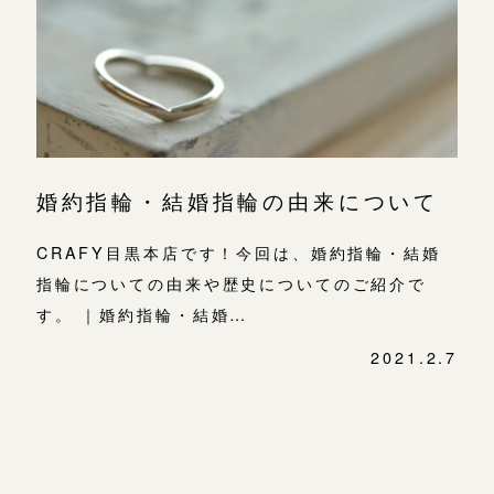
よくあるご質問
金属・素材
目黒本店
アフターケア・保証
吉祥寺店
来店ご予約
表参道店
CRAFYについて
鎌倉店
来店ご予約
吉祥寺店
SNS・ブログ
婚約指輪・結婚指輪の由来について
鎌倉店
川越店
来店ご予約
ブログ
川越店
CRAFY目黒本店です！今回は、婚約指輪・結婚
その他
指輪についての由来や歴史についてのご紹介で
軽井沢店
軽井沢店
来店ご予約
す。 ｜婚約指輪・結婚…
プライバシーポリシー
大阪本店
2021.2.7
用語集
投
大阪本店
来店ご予約
心斎橋店
稿
ナ
ビ
京都店
京都店
来店ご予約
ゲ
ー