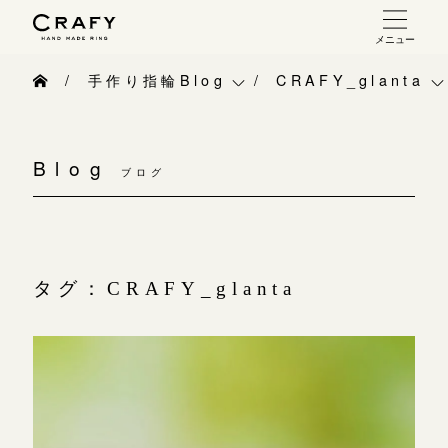
メニュー
手作り 結婚指輪・婚約指輪
手作り指輪Blog
CRAFY_glanta
手作り結婚指輪
手作り指輪Blog
ベビーリング
お問い合わせ（通話料無料）
手作り婚約指輪
Blog
10:00～18:00 /年中無休
ブログ
手作り指輪作品集
お知らせ
指輪制作の流れ
年末年始は除く
お問い合わせ
CRAFY紹介
オーダーメイド 結婚指輪・婚約指輪
お客様インタビュー
手作り結婚指輪
タグ：CRAFY_glanta
こちら
指輪作品集
指輪のハンドメイド・手作り
手作り婚約指輪
インタビュー
目黒本店
CRAFYについて
アニバーサリーリ
来店ご予約
工房一覧
結婚指輪手作り工房のご案内
デザイン
表参道店
来店ご予約