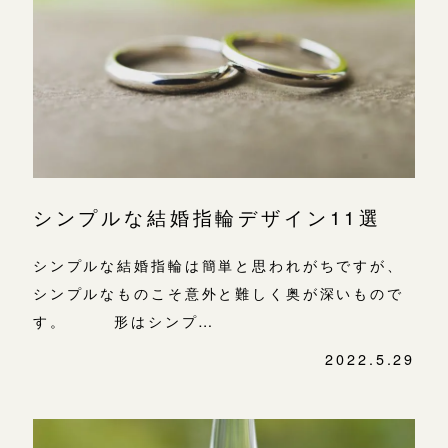
よくあるご質問
金属・素材
目黒本店
アフターケア・保証
吉祥寺店
来店ご予約
表参道店
CRAFYについて
鎌倉店
来店ご予約
吉祥寺店
SNS・ブログ
鎌倉店
川越店
来店ご予約
ブログ
シンプルな結婚指輪デザイン11選
川越店
その他
シンプルな結婚指輪は簡単と思われがちですが、
軽井沢店
軽井沢店
来店ご予約
シンプルなものこそ意外と難しく奥が深いもので
プライバシーポリシー
大阪本店
す。 形はシンプ…
用語集
大阪本店
来店ご予約
2022.5.29
心斎橋店
京都店
京都店
来店ご予約