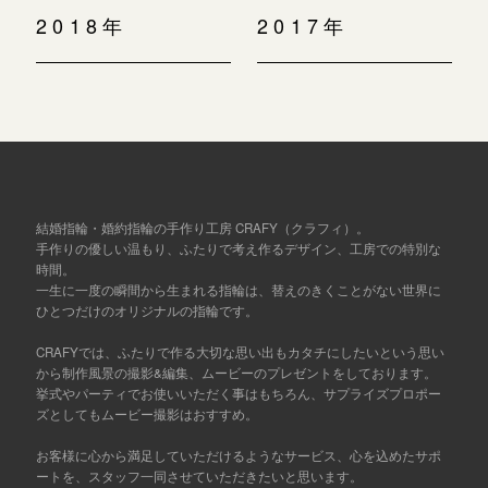
2018年
2017年
結婚指輪・婚約指輪の手作り工房 CRAFY（クラフィ）。
手作りの優しい温もり、ふたりで考え作るデザイン、工房での特別な
時間。
一生に一度の瞬間から生まれる指輪は、替えのきくことがない世界に
ひとつだけのオリジナルの指輪です。
CRAFYでは、ふたりで作る大切な思い出もカタチにしたいという思い
から制作風景の撮影&編集、ムービーのプレゼントをしております。
挙式やパーティでお使いいただく事はもちろん、サプライズプロポー
ズとしてもムービー撮影はおすすめ。
お客様に心から満足していただけるようなサービス、心を込めたサポ
ートを、スタッフ一同させていただきたいと思います。