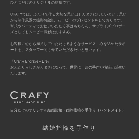
ひとつだけのオリジナルの指輪です。
CRAFYでは、ふたりで作る大切な思い出もカタチにしたいという思い
から制作風景の撮影&編集、ムービーのプレゼントをしております。
挙式やパーティでお使いいただく事はもちろん、サプライズプロポー
ズとしてもムービー撮影はおすすめ。
お客様に心から満足していただけるようなサービス、心を込めたサポ
ートを、スタッフ一同させていただきたいと思います。
『Craft＋Engrave＋Life』
おふたりらしさがカタチになって、世界に一組の手作り指輪が誕生い
たします。
自分だけの
オリジナル結婚指輪・婚約指輪を手作り
（ハンドメイド）
結婚指輪を手作り