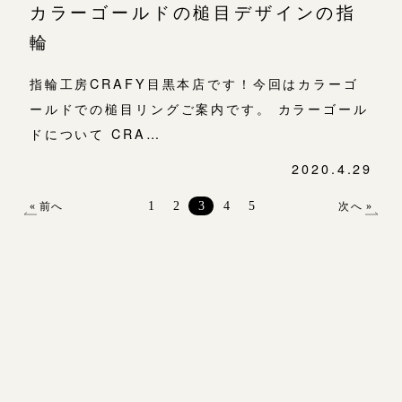
カラーゴールドの槌目デザインの指
輪
指輪工房CRAFY目黒本店です！今回はカラーゴ
ールドでの槌目リングご案内です。 カラーゴール
ドについて CRA…
2020.4.29
投
稿
1
2
3
4
5
« 前へ
次へ »
ナ
ビ
ゲ
ー
シ
ョ
ン