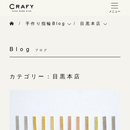
メニュー
手作り 結婚指輪・婚約指輪
手作り指輪Blog
目黒本店
手作り結婚指輪
手作り指輪Blog
目黒本店
お問い合わせ（通話料無料）
手作り婚約指輪
Blog
10:00～18:00 /年中無休
ブログ
手作り指輪作品集
ベビーリング
指輪制作の流れ
年末年始は除く
お問い合わせ
お知らせ
オーダーメイド 結婚指輪・婚約指輪
カテゴリー：目黒本店
お客様インタビュー
CRAFY紹介
こちら
指輪作品集
指輪のハンドメイド・手作り
手作り結婚指輪
インタビュー
目黒本店
CRAFYについて
手作り婚約指輪
来店ご予約
工房一覧
結婚指輪手作り工房のご案内
アニバーサリーリ
表参道店
来店ご予約