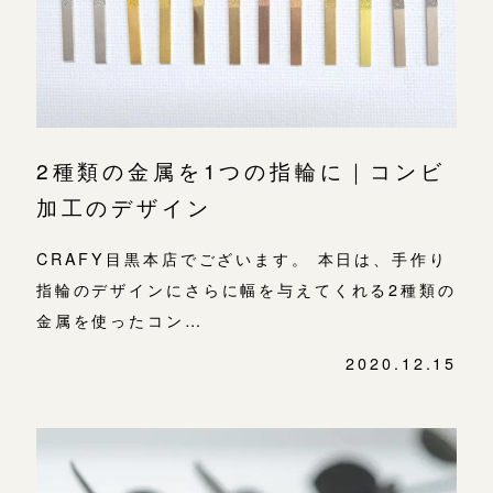
よくあるご質問
デザイン
金属・素材
アフターケア・保証
吉祥寺店
来店ご予約
表参道店
CRAFYについて
鎌倉店
来店ご予約
吉祥寺店
2種類の金属を1つの指輪に｜コンビ
SNS・ブログ
鎌倉店
加工のデザイン
川越店
来店ご予約
ブログ
川越店
CRAFY目黒本店でございます。 本日は、手作り
その他
指輪のデザインにさらに幅を与えてくれる2種類の
軽井沢店
軽井沢店
来店ご予約
金属を使ったコン…
プライバシーポリシー
大阪本店
用語集
2020.12.15
大阪本店
来店ご予約
心斎橋店
京都店
京都店
来店ご予約