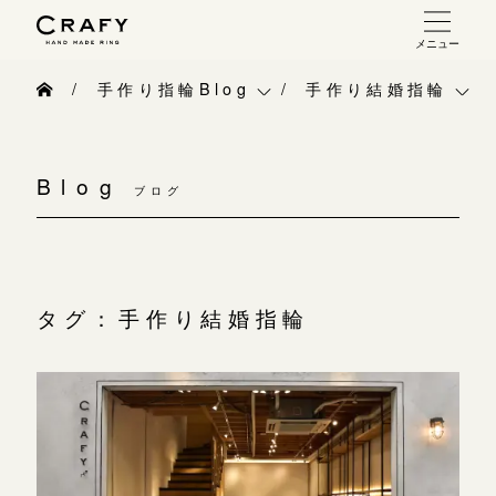
メニュー
手作り 結婚指輪・婚約指輪
手作り指輪Blog
手作り結婚指輪
手作り結婚指輪
手作り指輪Blog
ベビーリング
お問い合わせ（通話料無料）
手作り婚約指輪
Blog
10:00～18:00 /年中無休
ブログ
手作り指輪作品集
お知らせ
指輪制作の流れ
年末年始は除く
お問い合わせ
CRAFY紹介
オーダーメイド 結婚指輪・婚約指輪
お客様インタビュー
手作り結婚指輪
タグ：手作り結婚指輪
こちら
指輪作品集
指輪のハンドメイド・手作り
手作り婚約指輪
インタビュー
目黒本店
CRAFYについて
アニバーサリーリ
来店ご予約
工房一覧
結婚指輪手作り工房のご案内
デザイン
表参道店
来店ご予約