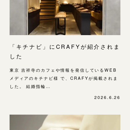
よくあるご質問
金属・素材
目黒本店
アフターケア・保証
吉祥寺店
来店ご予約
表参道店
CRAFYについて
鎌倉店
来店ご予約
吉祥寺店
「キチナビ」にCRAFYが紹介されま
SNS・ブログ
鎌倉店
した
川越店
来店ご予約
ブログ
川越店
東京 吉祥寺のカフェや情報を発信しているWEB
その他
メディアのキチナビ様 で、CRAFYが掲載されま
軽井沢店
軽井沢店
来店ご予約
プライバシーポリシー
した。 結婚指輪…
大阪本店
用語集
2026.6.26
大阪本店
来店ご予約
心斎橋店
京都店
京都店
来店ご予約