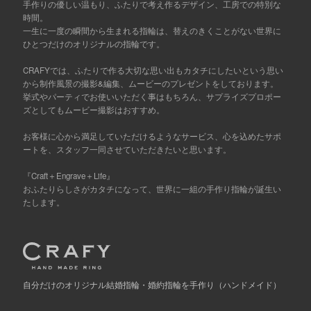
手作りの優しい温もり、ふたりで考え作るデザイン、工房での特別な
時間。
一生に一度の瞬間から生まれる指輪は、替えのきくことがない世界に
ひとつだけのオリジナルの指輪です。
CRAFYでは、ふたりで作る大切な思い出もカタチにしたいという思い
から制作風景の撮影&編集、ムービーのプレゼントをしております。
挙式やパーティでお使いいただく事はもちろん、サプライズプロポー
ズとしてもムービー撮影はおすすめ。
お客様に心から満足していただけるようなサービス、心を込めたサポ
ートを、スタッフ一同させていただきたいと思います。
『Craft＋Engrave＋Life』
おふたりらしさがカタチになって、世界に一組の手作り指輪が誕生い
たします。
自分だけの
オリジナル結婚指輪・婚約指輪を手作り
（ハンドメイド）